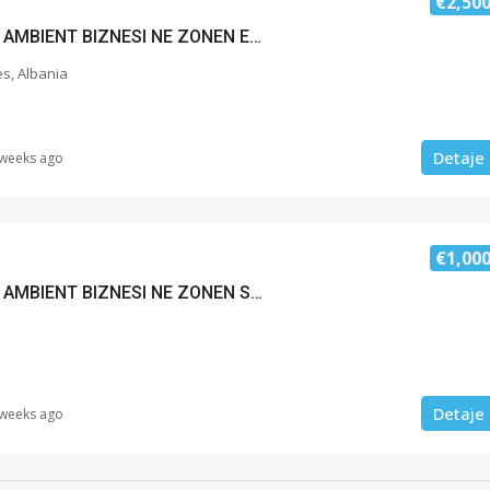
€2,50
JEPET ME QERA AMBIENT BIZNESI NE ZONEN E ISH KENETES, DURRES
ës, Albania
Detaje
 weeks ago
€1,00
JEPET ME QERA AMBIENT BIZNESI NE ZONEN SUKTH, DURRES
Detaje
 weeks ago