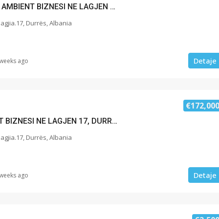
JEPET ME QERA AMBIENT BIZNESI NE LAGJEN 17, DURRES
lagjia.17, Durrës, Albania
Detaje
 weeks ago
€172,00
SHITET AMBIENT BIZNESI NE LAGJEN 17, DURRES
lagjia.17, Durrës, Albania
Detaje
 weeks ago