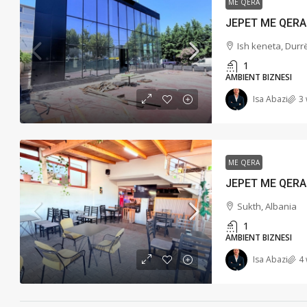
ME QERA
Ish keneta, Durr
1
AMBIENT BIZNESI
Isa Abazi
3
ME QERA
Sukth, Albania
1
AMBIENT BIZNESI
Isa Abazi
4