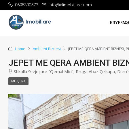
0695300573
info@alimobiliare.com
KRYEFAQ
Home
Ambient Biznesi
JEPET ME QERA AMBIENT BIZNESI, 
JEPET ME QERA AMBIENT BIZN
Shkolla 9-vjeçare "Qemal Mici", Rruga Abaz Çelkupa, Durrë
ME QERA