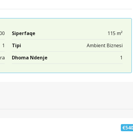
00
Siperfaqe
115 m²
1
Tipi
Ambient Biznesi
ra
Dhoma Ndenje
1
€54