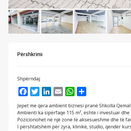
Përshkrimi
Shpërndaj:
Facebook
Twitter
LinkedIn
Email
WhatsApp
Share
Jepet me qera ambient biznesi pranë Shkolla Qemal 
Ambienti ka sipërfaqe 115 m², është i investuar dhe 
Pozicionohet në një zonë të aksesueshme dhe të fav
I përshtatshëm për zyra, klinikë, studio, qendër kurs