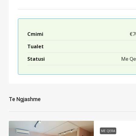
Cmimi
€7
Tualet
Statusi
Me Qe
Te Ngjashme
ME QERA