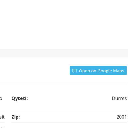
Open on Google Maps
jo
Qyteti:
Durres
sit
Zip:
2001