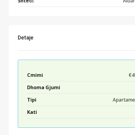
Shteti:
Alban
Detaje
Cmimi
€4
Dhoma Gjumi
Tipi
Apartame
Kati