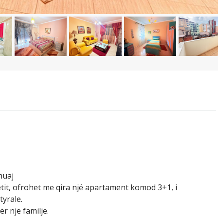
muaj
tit, ofrohet me qira një apartament komod 3+1, i
tyrale.
r një familje.