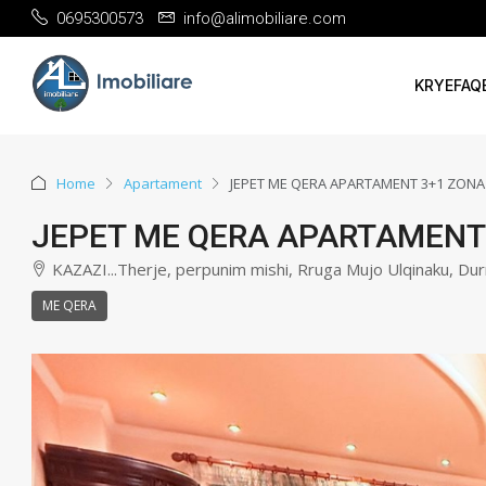
0695300573
info@alimobiliare.com
KRYEFAQ
Home
Apartament
JEPET ME QERA APARTAMENT 3+1 ZONA
JEPET ME QERA APARTAMENT
KAZAZI...Therje, perpunim mishi, Rruga Mujo Ulqinaku, Dur
ME QERA