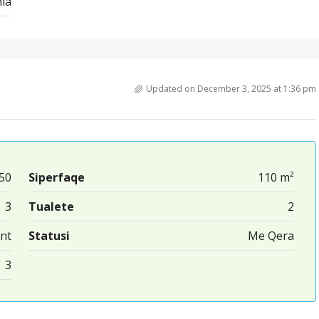
ia
Updated on December 3, 2025 at 1:36 pm
50
Siperfaqe
110 m²
3
Tualete
2
nt
Statusi
Me Qera
3