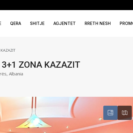
E
QERA
SHITJE
AGJENTET
RRETH NESH
PROM
 KAZAZIT
 3+1 ZONA KAZAZIT
rës, Albania