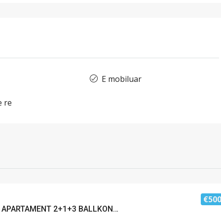
E mobiluar
 re
€50
JEPET ME QERA APARTAMENT 2+1+3 BALLKONE NE ZONEN E PLAZHIT, DURRES