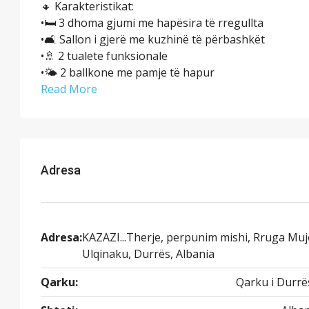
🔸 Karakteristikat:
•🛏 3 dhoma gjumi me hapësira të rregullta
•🛋 Sallon i gjerë me kuzhinë të përbashkët
•🚿 2 tualete funksionale
•🌤 2 ballkone me pamje të hapur
Read More
Adresa
Adresa:
KAZAZI...Therje, perpunim mishi, Rruga Mu
Ulqinaku, Durrës, Albania
Qarku:
Qarku i Durrë