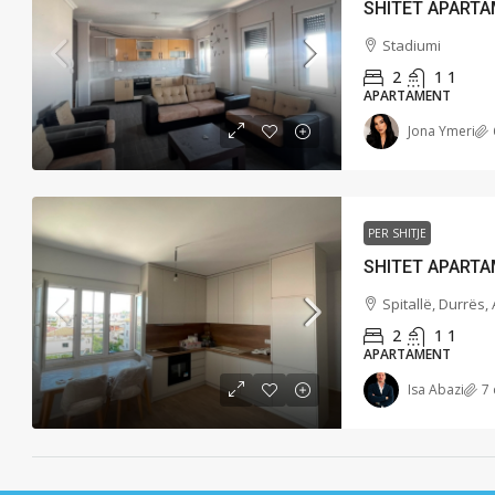
Stadiumi
2
1
1
APARTAMENT
Jona Ymeri
PER SHITJE
Spitallë, Durrës,
2
1
1
APARTAMENT
Isa Abazi
7