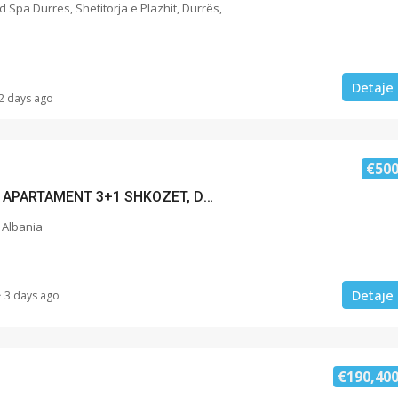
 Spa Durres, Shetitorja e Plazhit, Durrës,
Detaje
2 days ago
€50
JEPET ME QERA APARTAMENT 3+1 SHKOZET, DURRES
 Albania
Detaje
3 days ago
€190,40