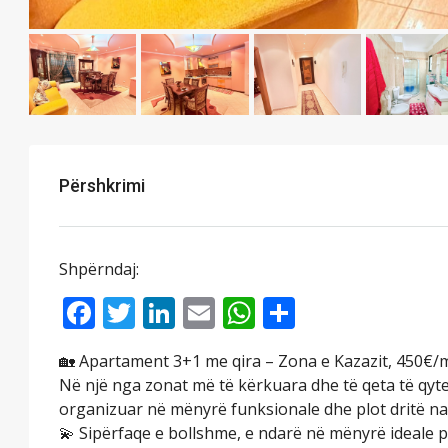
Përshkrimi
Shpërndaj:
Facebook
Twitter
LinkedIn
Email
WhatsApp
Share
🏡 Apartament 3+1 me qira – Zona e Kazazit, 450€/
Në një nga zonat më të kërkuara dhe të qeta të qyte
organizuar në mënyrë funksionale dhe plot dritë na
💫 Sipërfaqe e bollshme, e ndarë në mënyrë ideale pë