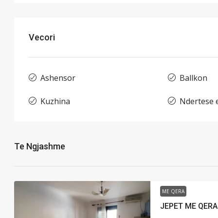
Vecori
Ashensor
Ballkon
Kuzhina
Ndertese e
Te Ngjashme
ME QERA