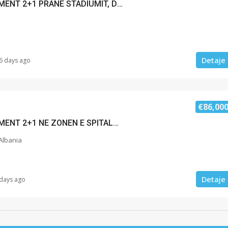
SHITET APARTAMENT 2+1 PRANE STADIUMIT, DURRES
Detaje
6 days ago
€86,00
SHITET APARTAMENT 2+1 NE ZONEN E SPITALLES, DURRES
 Albania
Detaje
 days ago