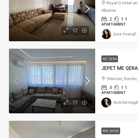
Royal G Hotel and
Albania
2
1
1
APARTAMENT
Jona Ymeri
ME QERA
Shkozet, Durrës,
3
1
1
APARTAMENT
Redi Kerniqi
PER SHITJE