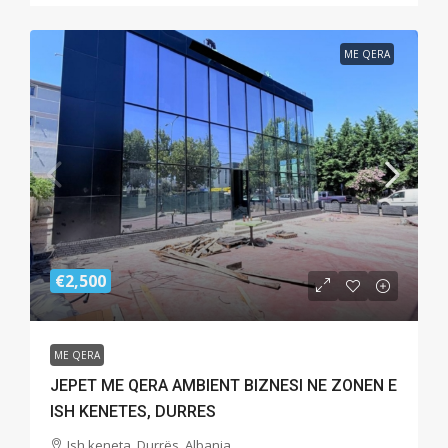
ME QERA
€2,500
ME QERA
JEPET ME QERA AMBIENT BIZNESI NE ZONEN E
ISH KENETES, DURRES
Ish keneta, Durrës, Albania