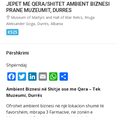
JEPET ME QERA/SHITET AMBIENT BIZNESI
PRANE MUZEUMIT, DURRES
Museum of Martyrs and Hall of War Relics, Rruga
Aleksander Goga, Durrës, Albania
€525
Përshkrimi
Shpërndaj:
Facebook
Twitter
LinkedIn
Email
WhatsApp
Share
Ambient Biznesi në Shitje ose me Qera – Tek
Muzeumi, Durrës
Ofrohet ambient biznesi në një lokacion shumë të
favorshëm, mbrapa 3 Farmacive, në zonën e