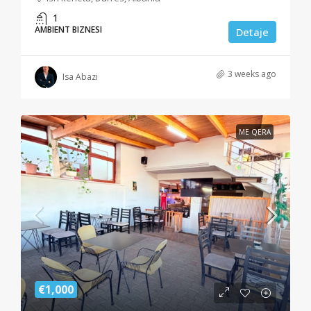
1
AMBIENT BIZNESI
Detaje
3 weeks ago
Isa Abazi
ME QERA
€1,000