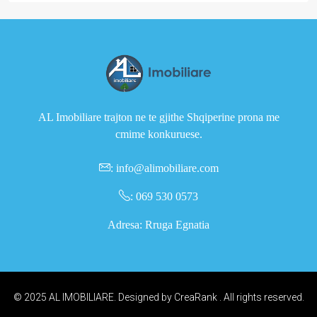
AL Imobiliare trajton ne te gjithe Shqiperine prona me
cmime konkuruese.
:
info@alimobiliare.com
:
069 530 0573
Adresa: Rruga Egnatia
© 2025 AL IMOBILIARE. Designed by
CreaRank
. All rights reserved.