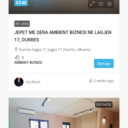
€540
ME QERA
JEPET ME QERA AMBIENT BIZNESI NE LAGJEN
17, DURRES
Durres lagjia.17, lagjia.17, Durrës, Albania
1
AMBIENT BIZNESI
Detaje
2 weeks ago
Isa Abazi
PER SHITJE