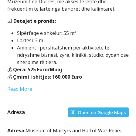
Muzeumit në Durrës, me akses të lehtë dhe
frekuentim të lartë nga banorët dhe kalimtarët.
📐
Detajet e pronës:
Sipërfaqe e shkelur: 55 m²
Lartësi: 3 m
Ambient i përshtatshëm për aktivitete të
ndryshme biznesi, zyrë, klinikë, studio, dyqan ose
shërbime të tjera.
💰
Qera: 525 Euro/Muaj
💰
Çmimi i shitjes: 160,000 Euro
Read More
Adresa
Open on Google Maps
Adresa:
Museum of Martyrs and Hall of War Relics,