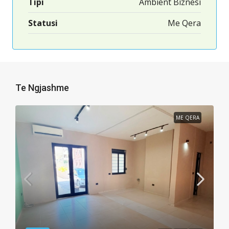
Tipi
Ambient Biznesi
Statusi
Me Qera
Te Ngjashme
ME QERA