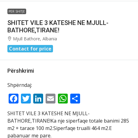
PER SHITJE
SHITET VILE 3 KATESHE NE MJULL-
BATHORE,TIRANE!
Mjull Bathore, Albania
Contact for price
Përshkrimi
Shpërndaj:
Facebook
Twitter
LinkedIn
Email
WhatsApp
Share
SHITET VILE 3 KATESHE NE MJULL-
BATHORE,TIRANE!Ka nje siperfaqe totale banimi 285
m2 + tarace 100 m2.Siperfaqe trualli 464 m2.E
pabanuar me pare.