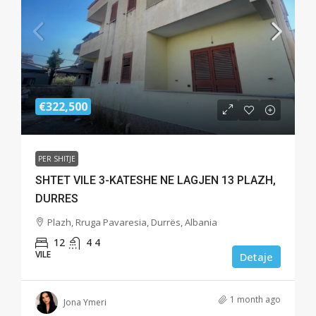
€322,500
PER SHITJE
SHTET VILE 3-KATESHE NE LAGJEN 13 PLAZH,
DURRES
Plazh, Rruga Pavaresia, Durrës, Albania
12
4
4
VILE
Detaje
1 month ago
Jona Ymeri