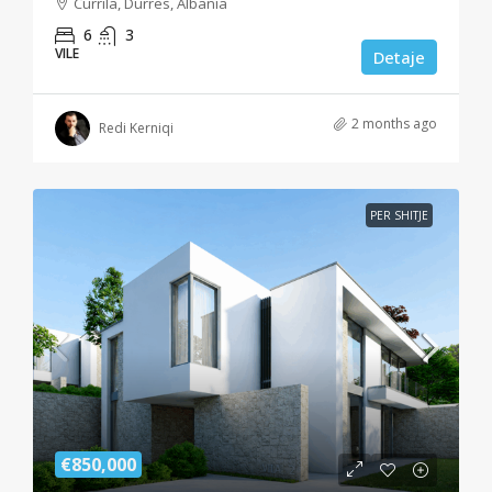
Currila, Durrës, Albania
6
3
VILE
Detaje
2 months ago
Redi Kerniqi
PER SHITJE
€850,000