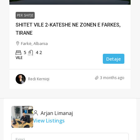
PER SHITJE
SHITET VILE 2-KATESHE NE ZONEN E FARKES,
TIRANE
Farkë, Albania
5
4
2
VILE
Detaje
3 months ago
Redi Kerniqi
Arjan Limanaj
View Listings