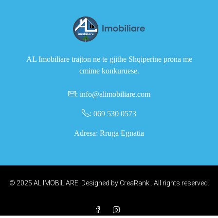
AL Imobiliare trajton ne te gjithe Shqiperine prona me
cmime konkuruese.
:
info@alimobiliare.com
:
069 530 0573
Adresa: Rruga Egnatia
© 2025 AL IMOBILIARE. Designed by
CreaRank
. All rights reserved.